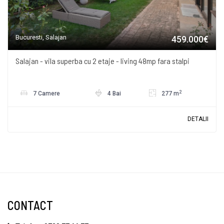
Bucuresti, Salajan
459.000€
Salajan - vila superba cu 2 etaje - living 48mp fara stalpi
2
7 Camere
4 Bai
277 m
DETALII
CONTACT