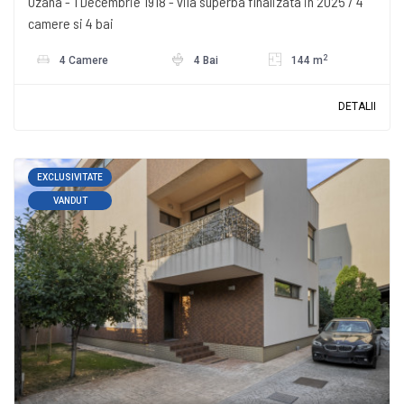
Ozana - 1 Decembrie 1918 - vila superba finalizata in 2025 / 4
camere si 4 bai
2
4 Camere
4 Bai
144 m
DETALII
EXCLUSIVITATE
VANDUT