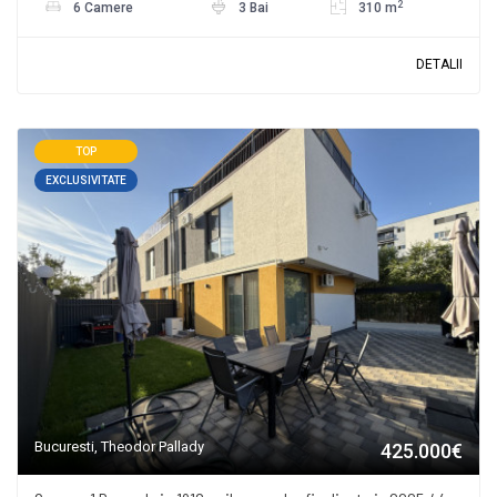
2
6 Camere
3 Bai
310 m
DETALII
TOP
EXCLUSIVITATE
Bucuresti, Theodor Pallady
425.000€