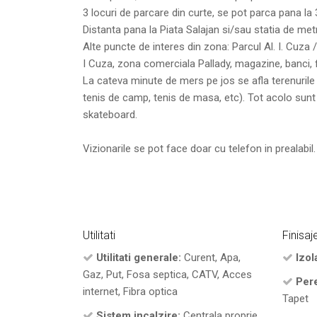
3 locuri de parcare din curte, se pot parca pana la 
Distanta pana la Piata Salajan si/sau statia de me
Alte puncte de interes din zona: Parcul Al. I. Cuza /
I Cuza, zona comerciala Pallady, magazine, banci, 
La cateva minute de mers pe jos se afla terenurile 
tenis de camp, tenis de masa, etc). Tot acolo sunt
skateboard.
Vizionarile se pot face doar cu telefon in prealabil.
Utilitati
Finisaj
Utilitati generale:
Curent, Apa,
Izola
Gaz, Put, Fosa septica, CATV, Acces
Pere
internet, Fibra optica
Tapet
Sistem incalzire:
Centrala proprie,