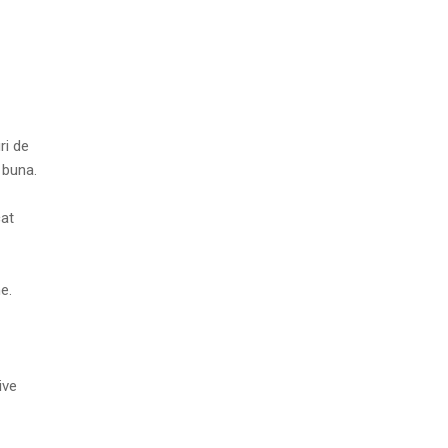
ri de
 buna.
cat
e.
ive