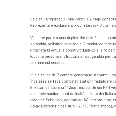
Salajan - Grigorescu - vila Parter + 2 etaje construi
Reprezentare exclusiva a proprietarului - 0 comisi
Vila este parte a unui duplex, dar cele 2 case au
caramida, polistiren la mijloc si 2 randuri de tencu
Proprietarul actual a construit duplexul si a folosit
locuinta personala. Structura a fost gandita pentru 
era minimul necesar.
Vila dispune de 7 camere generoase si foarte lumino
Încălzirea se face combinat, atât prin radiatoare 
Brikston de 25cm si 11,5cm, instalațiile din PPR verd
obiectele sanitare sunt de înaltă calitate din Italia
electrice Schneider, aparate de AC performante, e
Stejar Labrador clasa AC5 - 23/33 (trafic intens), v