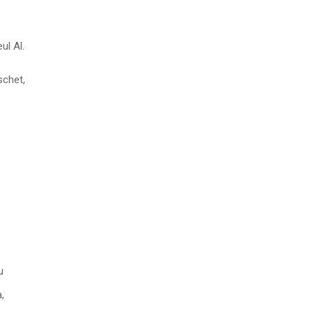
ul Al.
schet,
u
,