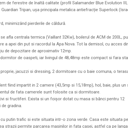
em de ferestre de înaltă calitate (profil Salamander Blue Evolution III,
Guardian Tripan, ușa principala metalica antiefracție Superlock (Isra
rd, minimizând pierderile de căldură.
e se afla centrala termica (Vaillant 32Kw), boilerul de ACM de 200L, pu
e a apei din put si racordul la Apa Nova. Tot la demisol, cu acces di
ațiu de depozitare de aproximativ 12mp.
a dormitor de oaspeti, iar livingul de 48,48mp este compact si fara stal
 proprie, jacuzzi si dressing, 2 dormitoare cu o baie comuna, o teras
ent fiind impartit in 2 camere (43,5mp si 15,18mp), hol, baie, plus un 
ntul de fata camerele sunt folosite ca si dormitoare.
i si fructiferi. Exista si un foișor dotat cu masa si bănci pentru 12
 de gradina.
 cu putin trafic si este situata intr-o zona verde. Casa este situata p
ea strazii permite parcarea masinilor in fata casei, astfel ca pe langa