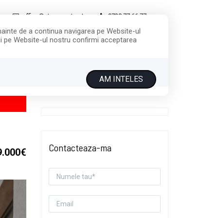
office@star-construct.ro
0728.77.66.77
Înainte de a continua navigarea pe Website-ul
ării pe Website-ul nostru confirmi acceptarea
SERVICII
CONTACT
NDUT
AM INTELES
Contacteaza-ma
9.000€