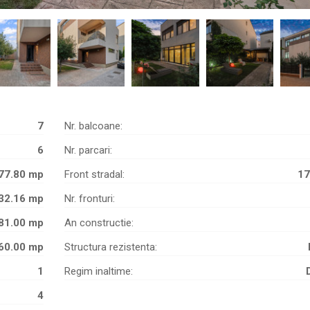
7
Nr. balcoane:
6
Nr. parcari:
77.80 mp
Front stradal:
17
32.16 mp
Nr. fronturi:
81.00 mp
An constructie:
60.00 mp
Structura rezistenta:
1
Regim inaltime:
4