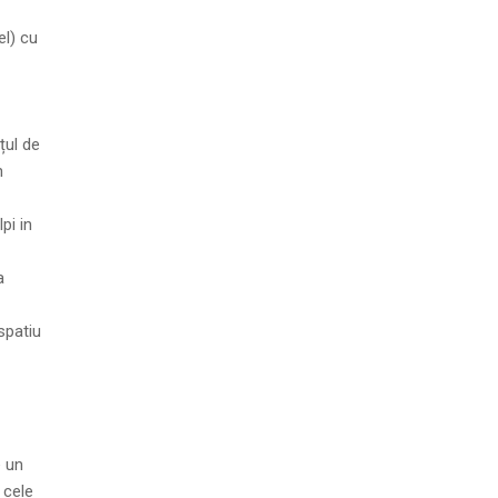
el) cu
țul de
n
pi in
a
spatiu
e un
 cele