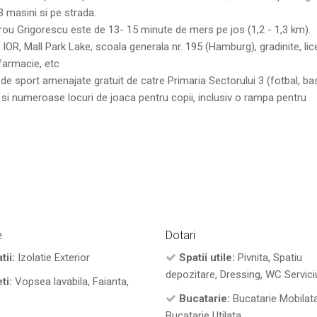
3 masini si pe strada.
trou Grigorescu este de 13- 15 minute de mers pe jos (1,2 - 1,3 km).
 IOR, Mall Park Lake, scoala generala nr. 195 (Hamburg), gradinite, lice
farmacie, etc
de sport amenajate gratuit de catre Primaria Sectorului 3 (fotbal, ba
 si numeroase locuri de joaca pentru copii, inclusiv o rampa pentru
e
Dotari
tii:
Izolatie Exterior
Spatii utile:
Pivnita, Spatiu
depozitare, Dressing, WC Servici
ti:
Vopsea lavabila, Faianta,
Bucatarie:
Bucatarie Mobilata
Bucatarie Utilata