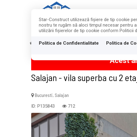
Star-Construct utilizează fişiere de tip cookie p
nostru te rugăm să aloci timpul necesar pentru a c
ACASA
utilizării fişierelor de tip cookie conform Politicii
Politica de Confidentialitate
Politica de Co
Vanzare
Case
Bucuresti
Salajan
Acest an
Salajan - vila superba cu 2 eta
Bucuresti, Salajan
ID: P135843
712