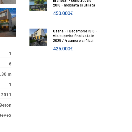
Branesti - constructie
2016 - mobilata si utilata
450.000€
Ozana - 1 Decembrie 1918 -
vila superba finalizata in
2025 / 4 camere si 4 bai
425.000€
1
6
.30 m
1
2011
Beton
D+P+2