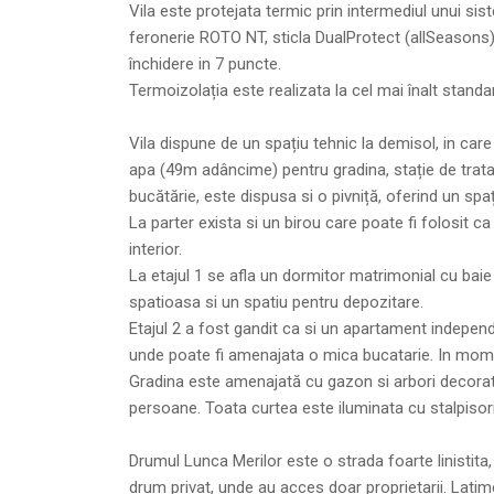
Vila este protejata termic prin intermediul unui sist
feronerie ROTO NT, sticla DualProtect (allSeasons) 
închidere in 7 puncte.
Termoizolația este realizata la cel mai înalt standa
Vila dispune de un spațiu tehnic la demisol, in car
apa (49m adâncime) pentru gradina, stație de tratar
bucătărie, este dispusa si o pivniță, oferind un sp
La parter exista si un birou care poate fi folosit c
interior.
La etajul 1 se afla un dormitor matrimonial cu baie
spatioasa si un spatiu pentru depozitare.
Etajul 2 a fost gandit ca si un apartament independ
unde poate fi amenajata o mica bucatarie. In mome
Gradina este amenajată cu gazon si arbori decorativ
persoane. Toata curtea este iluminata cu stalpisori
Drumul Lunca Merilor este o strada foarte linistita,
drum privat, unde au acces doar proprietarii. Latim