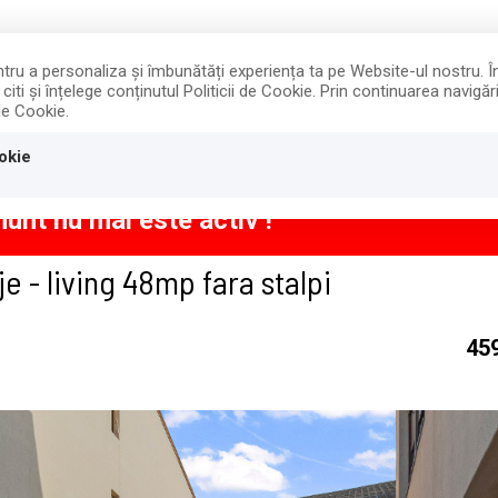
entru a personaliza și îmbunătăți experiența ta pe Website-ul nostru. 
iti și înțelege conținutul Politicii de Cookie. Prin continuarea navig
VANZARI
INCHIRIERI
DESPRE NOI
 de Cookie.
okie
EXCLUSIVITATE
VA
unt nu mai este activ !
je - living 48mp fara stalpi
45