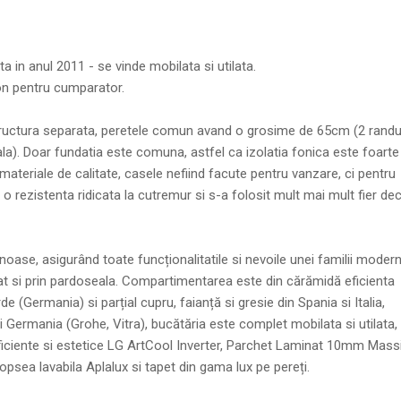
ta in anul 2011 - se vinde mobilata si utilata.
on pentru cumparator.
 structura separata, peretele comun avand o grosime de 65cm (2 randu
iala). Doar fundatia este comuna, astfel ca izolatia fonica este foarte
 materiale de calitate, casele nefiind facute pentru vanzare, ci pentru
o rezistenta ridicata la cutremur si s-a folosit mult mai mult fier de
ase, asigurând toate funcționalitatile si nevoile unei familii modern
cat si prin pardoseala. Compartimentarea este din cărămidă eficienta
e (Germania) si parțial cupru, faianță si gresie din Spania si Italia,
 si Germania (Grohe, Vitra), bucătăria este complet mobilata si utilata,
ficiente si estetice LG ArtCool Inverter, Parchet Laminat 10mm Mass
opsea lavabila Aplalux si tapet din gama lux pe pereți.