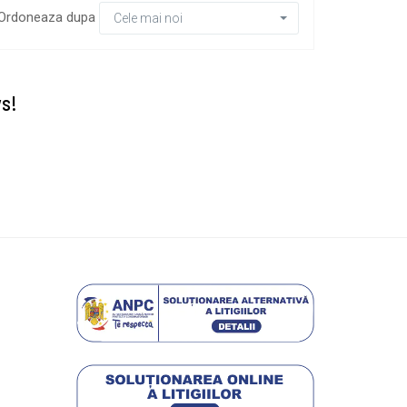
Ordoneaza dupa
Cele mai noi
vs!