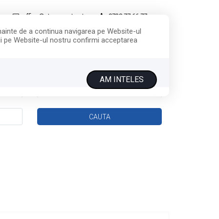
office@star-construct.ro
0728.77.66.77
Înainte de a continua navigarea pe Website-ul
ării pe Website-ul nostru confirmi acceptarea
SERVICII
CONTACT
AM INTELES
Zone