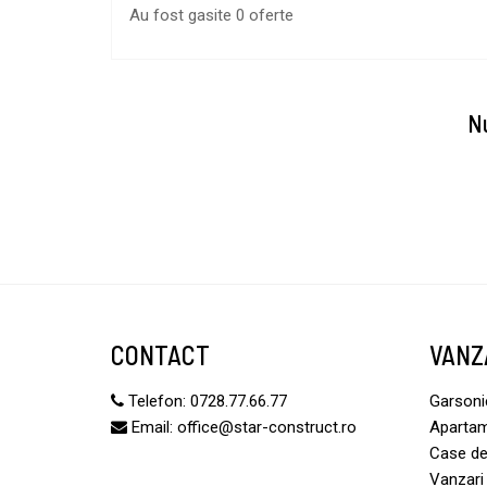
Au fost gasite 0 oferte
Nu
CONTACT
VANZ
Telefon:
0728.77.66.77
Garsoni
Email:
office@star-construct.ro
Apartam
Case de
Vanzari 