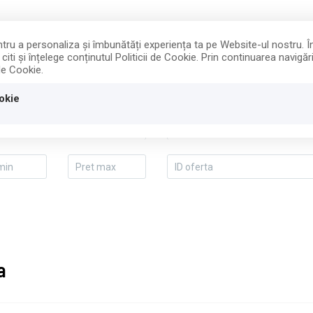
entru a personaliza și îmbunătăți experiența ta pe Website-ul nostru. 
iti și înțelege conținutul Politicii de Cookie. Prin continuarea navig
VANZARI
INCHIRIERI
DESPRE NOI
 de Cookie.
okie
/ Vila
Localitate
a